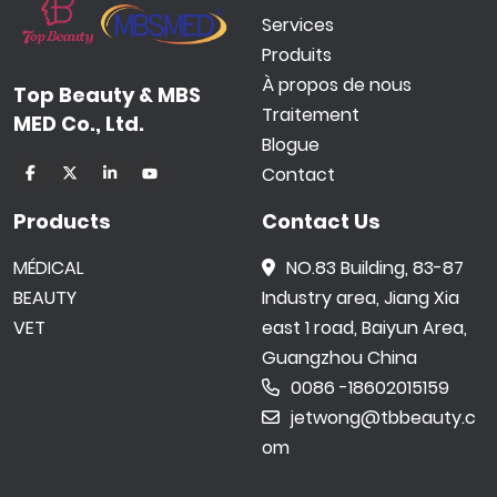
Services
Produits
À propos de nous
Top Beauty & MBS
Traitement
MED Co., Ltd.
Blogue
Contact
Products
Contact Us
MÉDICAL
NO.83 Building, 83-87
BEAUTY
Industry area, Jiang Xia
VET
east 1 road, Baiyun Area,
Guangzhou China
0086 -18602015159
jetwong@tbbeauty.c
om