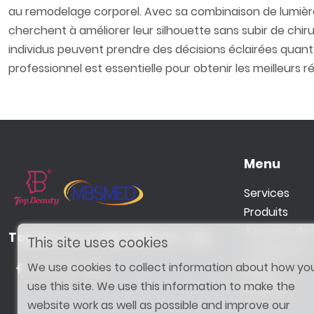
au remodelage corporel. Avec sa combinaison de lumière i
cherchent à améliorer leur silhouette sans subir de chi
individus peuvent prendre des décisions éclairées quant
professionnel est essentielle pour obtenir les meilleurs ré
Menu
Services
Produits
À propos de
Top Beauty & MBS MED Co., Ltd.
This site uses cookies
Traitement
We use cookies to collect information about how yo
Blogue
use this site. We use this information to make the
Contact
website work as well as possible and improve our