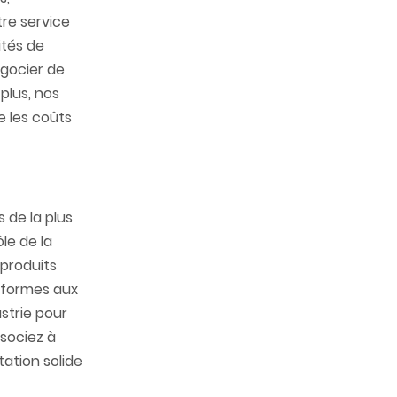
tre service
ités de
égocier de
plus, nos
e les coûts
 de la plus
le de la
 produits
onformes aux
ustrie pour
ssociez à
tation solide