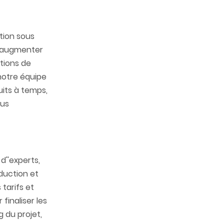
tion sous
''augmenter
ations de
notre équipe
its à temps,
lus
d''experts,
duction et
tarifs et
finaliser les
 du projet,