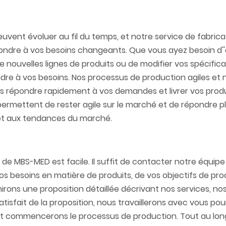
vent évoluer au fil du temps, et notre service de fabrica
répondre à vos besoins changeants. Que vous ayez besoin d
e nouvelles lignes de produits ou de modifier vos spécific
dre à vos besoins. Nos processus de production agiles et 
s répondre rapidement à vos demandes et livrer vos produ
s permettent de rester agile sur le marché et de répondre p
t aux tendances du marché.​
 MBS-MED est facile. Il suffit de contacter notre équipe 
os besoins en matière de produits, de vos objectifs de pro
irons une proposition détaillée décrivant nos services, nos 
isfait de la proposition, nous travaillerons avec vous pour 
, et commencerons le processus de production. Tout au long