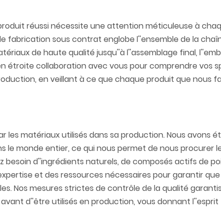
duit réussi nécessite une attention méticuleuse à chaq
de fabrication sous contrat englobe l''ensemble de la chaî
riaux de haute qualité jusqu''à l''assemblage final, l''emb
lle en étroite collaboration avec vous pour comprendre vos s
roduction, en veillant à ce que chaque produit que nous f
r les matériaux utilisés dans sa production. Nous avons ét
ns le monde entier, ce qui nous permet de nous procurer le
z besoin d''ingrédients naturels, de composés actifs de po
'expertise et des ressources nécessaires pour garantir que
es. Nos mesures strictes de contrôle de la qualité garant
nt d''être utilisés en production, vous donnant l''esprit 