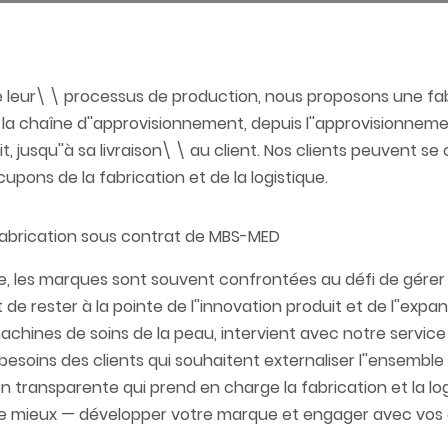
 de leur\ \ processus de production, nous proposons une fa
la chaîne d''approvisionnement, depuis l''approvisionnem
t, jusqu''à sa livraison\ \ au client. Nos clients peuvent s
pons de la fabrication et de la logistique.
fabrication sous contrat de MBS-MED​
lle, les marques sont souvent confrontées au défi de gérer
 rester à la pointe de l''innovation produit et de l''expa
achines de soins de la peau, intervient avec notre servic
ins des clients qui souhaitent externaliser l''ensemble 
n transparente qui prend en charge la fabrication et la log
e mieux — développer votre marque et engager avec vos cl