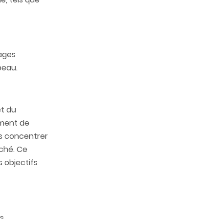
ages
eau.​
et du
ement de
us concentrer
rché. Ce
 objectifs
s,