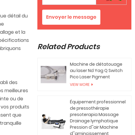
ue détail du
Envoyer le message
ne
allage et la
pécifications
Related Products
abriquons
Machine de détatouage
au laser Nd Yag Q Switch
Pico Laser Pigment
abli des
VIEW MORE
s meilleures
inte ou de
Équipement professionnel
 vos produits
de pressothérapie
issent que
presoterapia Massage
Drainage lymphatique
tranquille
Pression d''air Machine
d''amincissement