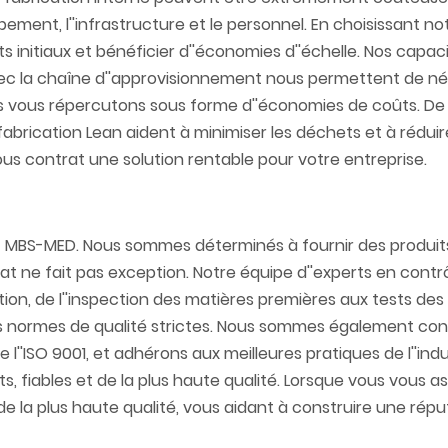
ment, l''infrastructure et le personnel. En choisissant no
s initiaux et bénéficier d''économies d''échelle. Nos capac
avec la chaîne d''approvisionnement nous permettent de n
ous vous répercutons sous forme d''économies de coûts. De 
brication Lean aident à minimiser les déchets et à réduir
us contrat une solution rentable pour votre entreprise.​
z MBS-MED. Nous sommes déterminés à fournir des produits
at ne fait pas exception. Notre équipe d''experts en contrô
on, de l''inspection des matières premières aux tests des
 nos normes de qualité strictes. Nous sommes également c
 l''ISO 9001, et adhérons aux meilleures pratiques de l''ind
, fiables et de la plus haute qualité. Lorsque vous vous a
e la plus haute qualité, vous aidant à construire une répu