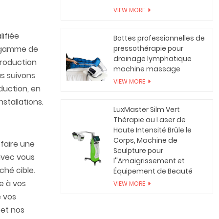
VIEW MORE
lifiée
Bottes professionnelles de
e gamme de
pressothérapie pour
drainage lymphatique
production
machine massage
us suivons
VIEW MORE
duction, en
tallations.​
LuxMaster Silm Vert
Thérapie au Laser de
Haute Intensité Brûle le
Corps, Machine de
 faire une
Sculpture pour
avec vous
l''Amaigrissement et
ché cible.
Équipement de Beauté
e à vos
VIEW MORE
e vos
 et nos