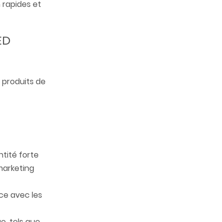
 rapides et
D​
 produits de
ntité forte
marketing
nce avec les
e, tels que