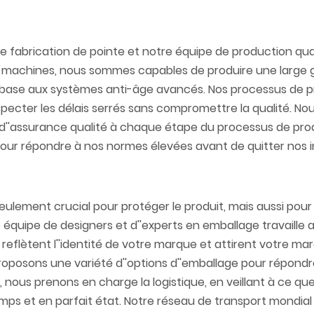
de fabrication de pointe et notre équipe de production qua
s et machines, nous sommes capables de produire une larg
de base aux systèmes anti-âge avancés. Nos processus de 
specter les délais serrés sans compromettre la qualité. No
 d''assurance qualité à chaque étape du processus de pro
pour répondre à nos normes élevées avant de quitter nos ins
 seulement crucial pour protéger le produit, mais aussi pour
équipe de designers et d''experts en emballage travaille 
reflètent l''identité de votre marque et attirent votre mar
oposons une variété d''options d''emballage pour répondr
, nous prenons en charge la logistique, en veillant à ce qu
mps et en parfait état. Notre réseau de transport mondial